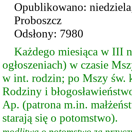
Opublikowano: niedziela,
Proboszcz
Odsłony: 7980
Każdego miesiąca w III nie
ogłoszeniach) w czasie Msz
w int. rodzin; po Mszy św. 
Rodziny i błogosławieństwo
Ap. (patrona m.in. małżeńst
starają się o potomstwo).
modlitwa o potomstwo za przyczy