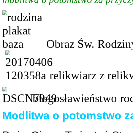
Obraz Św. Rodziny
relikwiarz z reli
błogosławieństwo ro
Modlitwa o potomstwo za