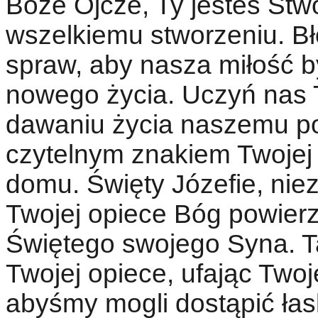
Boże Ojcze, Ty jesteś Stw
wszelkiemu stworzeniu. Bł
spraw, aby nasza miłość by
nowego życia. Uczyń nas
dawaniu życia naszemu po
czytelnym znakiem Twojej 
domu. Święty Józefie, ni
Twojej opiece Bóg powier
Świętego swojego Syna. T
Twojej opiece, ufając Two
abyśmy mogli dostąpić łas