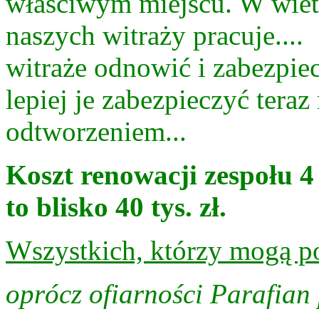
właściwym miejscu. W wietr
naszych witraży pracuje....
witraże odnowić i zabezpiecz
lepiej je zabezpieczyć teraz
odtworzeniem...
Koszt renowacji zespołu 4
to blisko 40 tys. zł.
Wszystkich, którzy mogą po
oprócz ofiarności Parafia